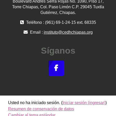
Boulevard Andrés Serra Rojas No. 1090, Piso 17,
Torre Chiapas, Col. Paso Limón C.P. 29045 Tuxtla
Gutiérrez, Chiapas.
Teléfono : (961) 69-1-24-15 ext. 68335
Email :
instituto@cedhchiapas.org
Síganos
Usted no ha iniciado sesión. (
Iniciar sesión (ingresar)
)
Resumen de conservación de datos
Cambiar al tema estándar