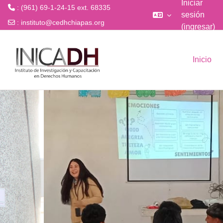
Iniciar
: (961) 69-1-24-15 ext. 68335
sesión
:
instituto@cedhchiapas.org
(ingresar)
Saltar al contenido principal
Inicio